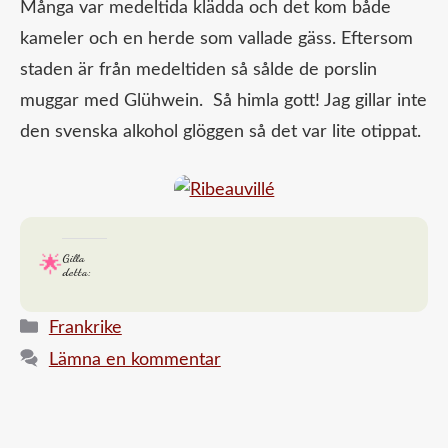
Många var medeltida klädda och det kom både
kameler och en herde som vallade gäss. Eftersom
staden är från medeltiden så sålde de porslin
muggar med Glühwein. Så himla gott! Jag gillar inte
den svenska alkohol glöggen så det var lite otippat.
Gilla
detta:
Kategorier
Frankrike
Lämna en kommentar