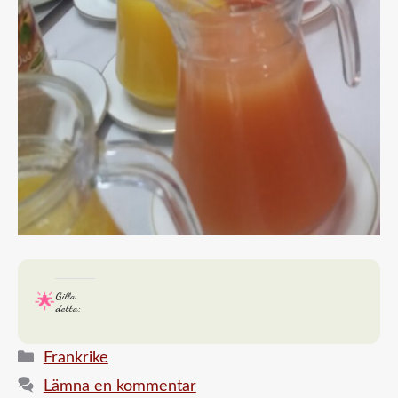
Gilla
detta:
Kategorier
Frankrike
Lämna en kommentar