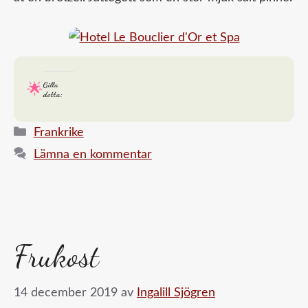
Gilla
detta:
Kategorier
Frankrike
Lämna en kommentar
Frukost
14 december 2019
av
Ingalill Sjögren