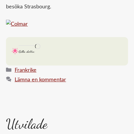
besöka Strasbourg.
Laddar
Gilla detta:
in
…
Kategorier
Frankrike
Lämna en kommentar
Utvilade