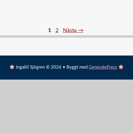
Sida
Sida
1
2
Nästa
→
Ingalill Sjögren © 2026 • Byggt med
GeneratePress