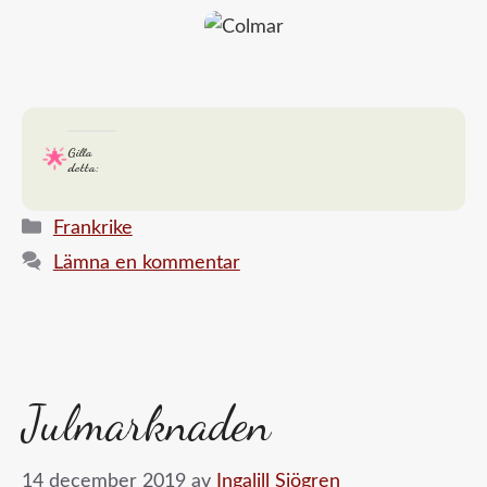
Gilla
detta:
Kategorier
Frankrike
Lämna en kommentar
Julmarknaden
14 december 2019
av
Ingalill Sjögren