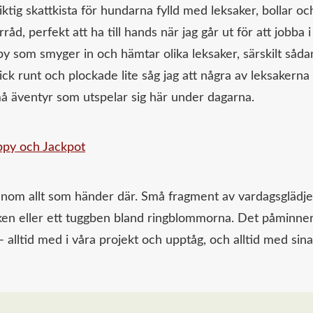
ktig skattkista för hundarna fylld med leksaker, bollar oc
åd, perfekt att ha till hands när jag går ut för att jobba i
ppy som smyger in och hämtar olika leksaker, särskilt såda
gick runt och plockade lite såg jag att några av leksakerna
må äventyr som utspelar sig här under dagarna.
genom allt som händer där. Små fragment av vardagsglädje
busken eller ett tuggben bland ringblommorna. Det påminne
– alltid med i våra projekt och upptåg, och alltid med sina