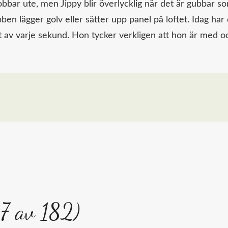
bbar ute, men Jippy blir överlycklig när det är gubbar s
n lägger golv eller sätter upp panel på loftet. Idag har
it av varje sekund. Hon tycker verkligen att hon är med o
17 av 182)