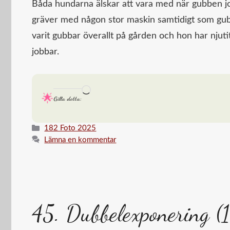
Båda hundarna älskar att vara med när gubben jo
gräver med någon stor maskin samtidigt som gubbe
varit gubbar överallt på gården och hon har njut
jobbar.
Laddar
Gilla detta:
in
…
Kategorier
182 Foto 2025
Lämna en kommentar
45. Dubbelexponering (