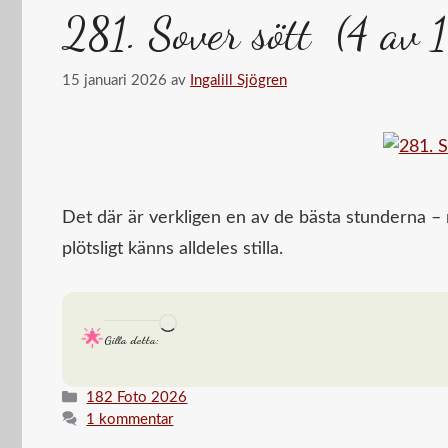
281. Sover sött (4 av 
15 januari 2026
av
Ingalill Sjögren
Det där är verkligen en av de bästa stunderna –
plötsligt känns alldeles stilla.
Laddar
Gilla detta:
in
…
Kategorier
182 Foto 2026
1 kommentar