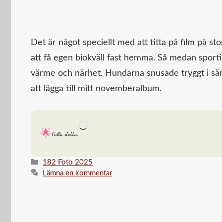
Det är något speciellt med att titta på film på 
att få egen biokväll fast hemma. Så medan sporti
värme och närhet. Hundarna snusade tryggt i säng
att lägga till mitt novemberalbum.
Laddar
Gilla detta:
in
…
Kategorier
182 Foto 2025
Lämna en kommentar