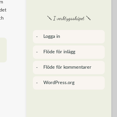
om
 det
🪛 I verktygsskåpet 🪛
ch
Logga in
Flöde för inlägg
Flöde för kommentarer
WordPress.org