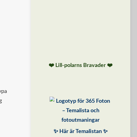
❤️ Lill-polarns Bravader ❤️
ypa
g
✨ Här är Temalistan ✨