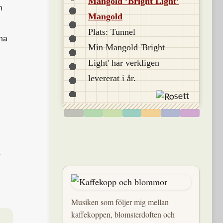
Mangold ’Bright Light’
h
Mangold
Plats: Tunnel
na
Min Mangold 'Bright
Light' har verkligen
levererat i år.
r
Musiken som följer mig mellan
kaffekoppen, blomsterdoften och