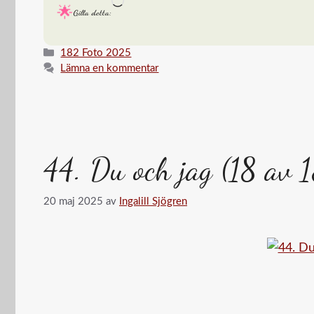
Laddar
Gilla detta:
in
…
Kategorier
182 Foto 2025
Lämna en kommentar
44. Du och jag (18 av 
20 maj 2025
av
Ingalill Sjögren