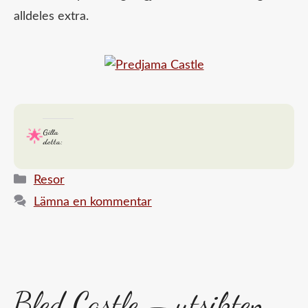
alldeles extra.
Gilla
detta:
Kategorier
Resor
Lämna en kommentar
Bled Castle – utsikten