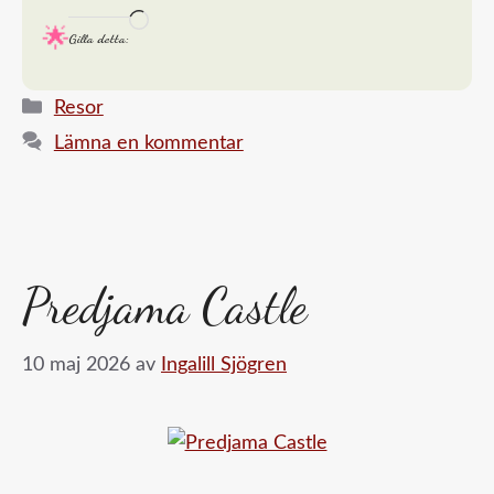
Laddar
Gilla detta:
in
…
Kategorier
Resor
Lämna en kommentar
Predjama Castle
10 maj 2026
av
Ingalill Sjögren