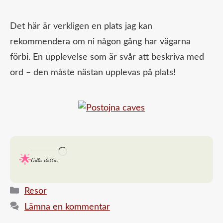
Det här är verkligen en plats jag kan
rekommendera om ni någon gång har vägarna
förbi. En upplevelse som är svår att beskriva med
ord – den måste nästan upplevas på plats!
Laddar
Gilla detta:
in
…
Kategorier
Resor
Lämna en kommentar