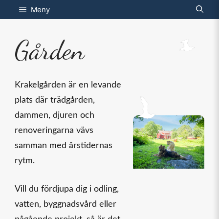
Hoppa
Meny
till
innehåll
Gården
Krakelgården är en levande
plats där trädgården,
dammen, djuren och
renoveringarna vävs
samman med årstidernas
rytm.
Vill du fördjupa dig i odling,
vatten, byggnadsvård eller