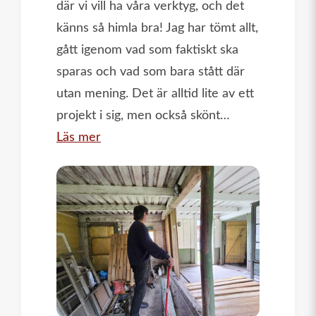
där vi vill ha våra verktyg, och det
känns så himla bra! Jag har tömt allt,
gått igenom vad som faktiskt ska
sparas och vad som bara stått där
utan mening. Det är alltid lite av ett
projekt i sig, men också skönt…
:
Läs mer
Snickeboa
börjar
ta
form
–
ordning
och
reda