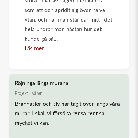
stora delar av hagen. Det känns
som att den spridit sig över halva
ytan, och när man står där mitt i det
hela undrar man nästan hur det
kunde gå så…
:
Läs mer
Kampen
mot
gårdsskräppan
Röjninga längs murana
Projekt · Våren
Brännäslor och sly har tagit över längs våra
murar. I skall vi försöka rensa rent så
mycket vi kan.