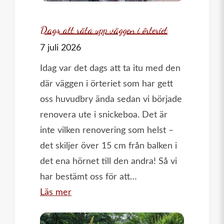
på
gång
Dags att räta upp väggen i örteriet
7 juli 2026
Idag var det dags att ta itu med den
där väggen i örteriet som har gett
oss huvudbry ända sedan vi började
renovera ute i snickeboa. Det är
inte vilken renovering som helst –
det skiljer över 15 cm från balken i
det ena hörnet till den andra! Så vi
har bestämt oss för att…
:
Läs mer
Dags
att