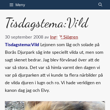
Hoppa
Meny
till
Tisdagstema:Vild
innehåll
30 september 2008
av
Ingalill Sjögren
Tisdagstema:Vild
Lejonen som låg och solade på
Borås Djurpark såg inte speciellt vilda ut, men som
sagt skenet bedrar. Jag blev förvånad över att de
var så stora. Det var så himla varmt den dagen vi
var på djurparken att vi kunde ta flera närbilder på
de vilda djuren i lugn och ro. Vi hade verkligen en
kanon dag jag och Elvy.