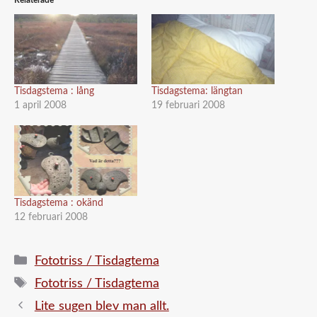
Relaterade
Tisdagstema : lång
Tisdagstema: längtan
1 april 2008
19 februari 2008
Tisdagstema : okänd
12 februari 2008
Kategorier
Fototriss / Tisdagtema
Etiketter
Fototriss / Tisdagtema
Lite sugen blev man allt.