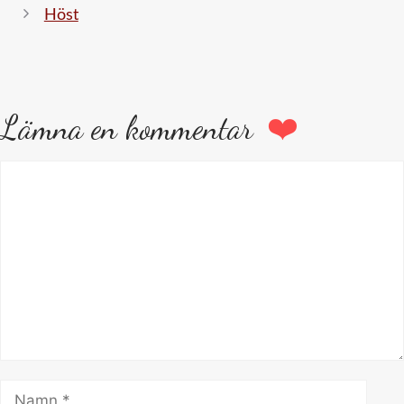
Höst
Lämna en kommentar
Kommentar
Namn