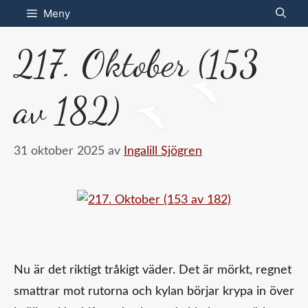
Hoppa
Meny
till
217. Oktober (153
innehåll
av 182)
31 oktober 2025
av
Ingalill Sjögren
Nu är det riktigt tråkigt väder. Det är mörkt, regnet
smattrar mot rutorna och kylan börjar krypa in över