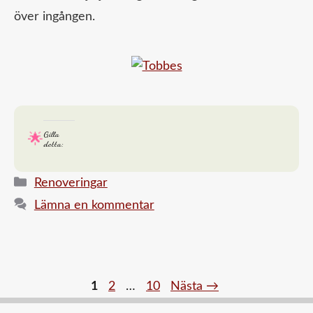
över ingången.
Gilla
detta:
Kategorier
Renoveringar
Lämna en kommentar
Sida
Sida
Sida
1
2
…
10
Nästa
→