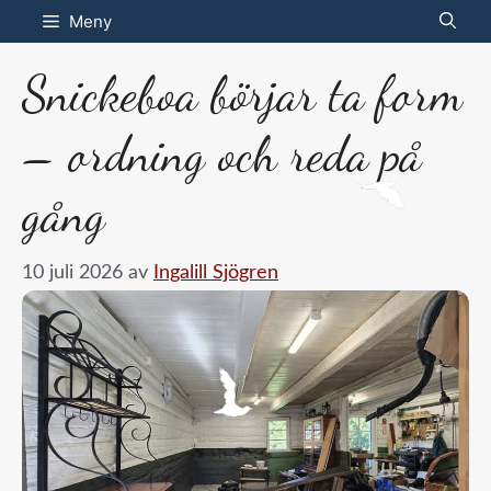
Hoppa
Meny
till
Snickeboa börjar ta form
innehåll
– ordning och reda på
gång
10 juli 2026
av
Ingalill Sjögren