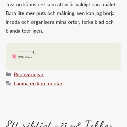
Just nu känns det som att vi är väldigt nära målet.
Bara lite mer puts och målning, sen kan jag börja
inreda och organisera mina örter, torka blad och
blanda teer igen.
Laddar
Gilla detta:
in
…
Kategorier
Renoveringar
Lämna en kommentar
Ett riktigt röj på Tobbes