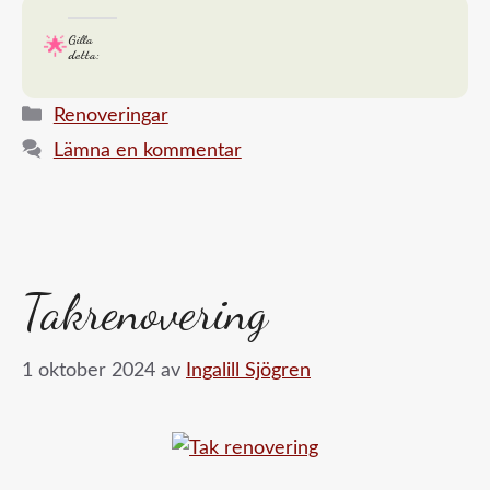
Gilla
detta:
Kategorier
Renoveringar
Lämna en kommentar
Takrenovering
1 oktober 2024
av
Ingalill Sjögren