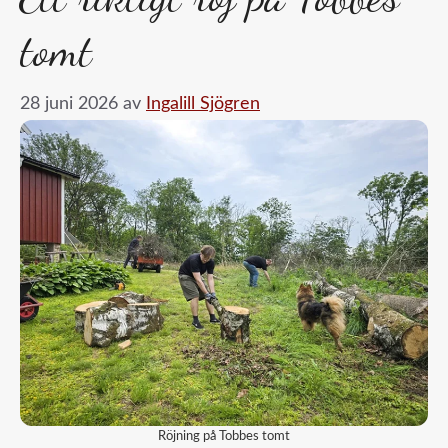
tomt
28 juni 2026
av
Ingalill Sjögren
Röjning på Tobbes tomt