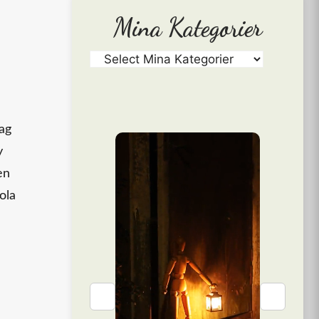
Mina Kategorier
Jag
y
en
ola
❮
❯