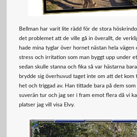
Bellman har varit lite rädd för de stora höskrin
det problemet att de ville gå in överallt, de verkl
hade mina tyglar över hornet nästan hela vägen o
stress och irritation som man byggt upp under ett
sedan skulle stanna och fika så var hästarna bar
brydde sig överhuvud taget inte om att det kom två
het och triggad av. Han tittade bara på dem so
suverän tur och jag ser i fram emot flera då vi ka
platser jag vill visa Elvy.