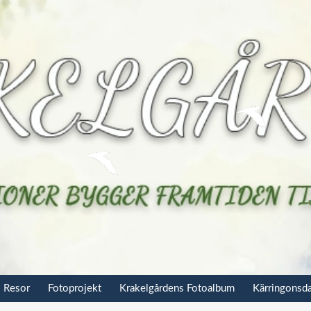
Resor
Fotoprojekt
Krakelgårdens Fotoalbum
Kärringonsd