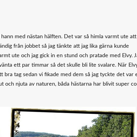
 hann med nästan hälften. Det var så himla varmt ute att
ndig från jobbet så jag tänkte att jag lika gärna kunde
r varmt ute och jag gick in en stund och pratade med Elvy. 
änta ett par timmar så det skulle bli lite svalare. När Elv
ett bra tag sedan vi fikade med dem så jag tyckte det var 
 ut och njuta av naturen, båda hästarna har blivit super co