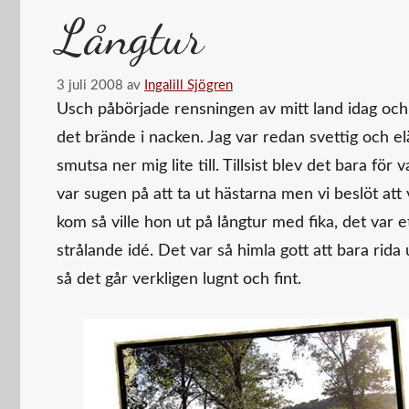
Långtur
3 juli 2008
av
Ingalill Sjögren
Usch påbörjade rensningen av mitt land idag och
det brände i nacken. Jag var redan svettig och elä
smutsa ner mig lite till. Tillsist blev det bara fö
var sugen på att ta ut hästarna men vi beslöt att v
kom så ville hon ut på långtur med fika, det var 
strålande idé. Det var så himla gott att bara rida
så det går verkligen lugnt och fint.