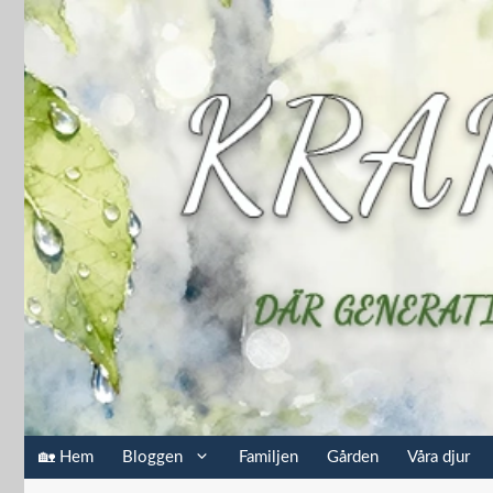
Hoppa
till
innehåll
🏡 Hem
Bloggen
Familjen
Gården
Våra djur