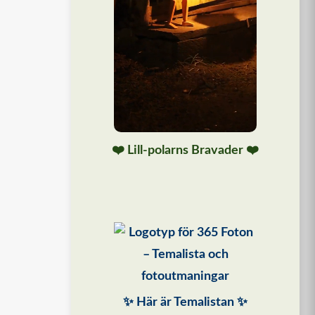
❤️ Lill-polarns Bravader ❤️
✨ Här är Temalistan ✨