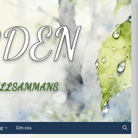
ag ✨
Om oss