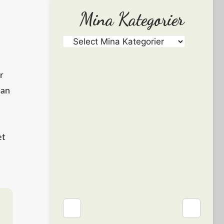
Mina Kategorier
r
Han
et
❮
❯