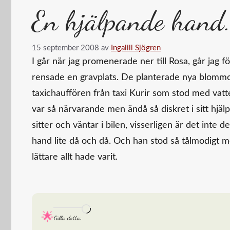
En hjälpande hand
15 september 2008
av
Ingalill Sjögren
I går när jag promenerade ner till Rosa, går jag 
rensade en gravplats. De planterade nya blommor 
taxichauffören från taxi Kurir som stod med vatt
var så närvarande men ändå så diskret i sitt hjäl
sitter och väntar i bilen, visserligen är det inte 
hand lite då och då. Och han stod så tålmodigt 
lättare allt hade varit.
Laddar
Gilla detta:
in