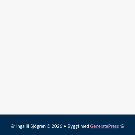
🌸 Ingalill Sjögren © 2026 • Byggt med
GeneratePress
🌸