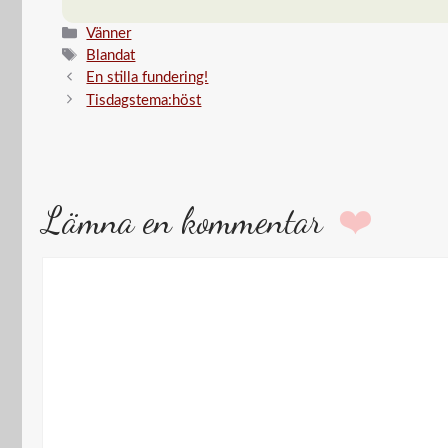
…
Kategorier
Vänner
Etiketter
Blandat
En stilla fundering!
Tisdagstema:höst
Lämna en kommentar
Kommentar