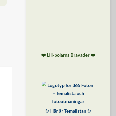
❤️ Lill-polarns Bravader ❤️
✨ Här är Temalistan ✨