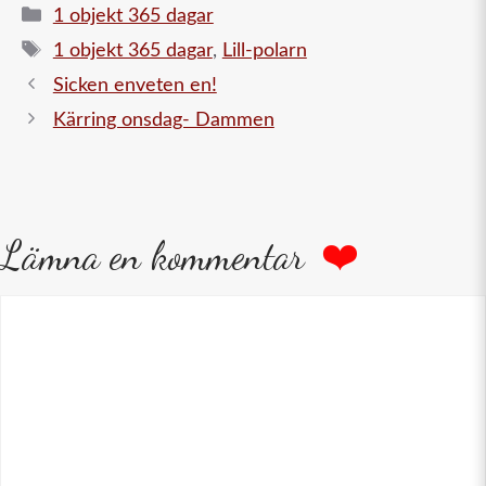
Kategorier
1 objekt 365 dagar
Etiketter
1 objekt 365 dagar
,
Lill-polarn
Sicken enveten en!
Kärring onsdag- Dammen
Lämna en kommentar
Kommentar