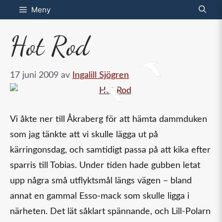
Hoppa
Meny
till
Hot Rod
innehåll
17 juni 2009
av
Ingalill Sjögren
Vi åkte ner till Åkraberg för att hämta dammduken
som jag tänkte att vi skulle lägga ut på
kärringonsdag, och samtidigt passa på att kika efter
sparris till Tobias. Under tiden hade gubben letat
upp några små utflyktsmål längs vägen – bland
annat en gammal Esso-mack som skulle ligga i
närheten. Det lät såklart spännande, och Lill-Polarn