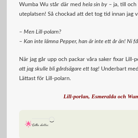
Wumba Wu står där med
hela sin by
– ja, till o
uteplatsen! Så chockad att det tog tid innan jag
–
Men Lill-polarn?
–
Kan inte lämna Pepper, han är inte ett år än! Ni får 
När jag går upp och packar våra saker fixar Lill-pol
att jag skulle bli gårdsägare ett tag!
Underbart med 
Lättast för Lill-polarn.
Lill-porlan, Esmeralda och Wum
Laddar
Gilla detta:
in