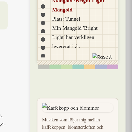
Mangold ’Bright Light’
Mangold
Plats: Tunnel
Min Mangold 'Bright
Light' har verkligen
levererat i år.
s.
Musiken som följer mig mellan
A4-
kaffekoppen, blomsterdoften och