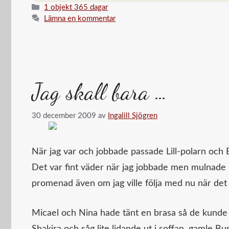
…
Kategorier
1 objekt 365 dagar
Lämna en kommentar
Jag skall bara …
30 december 2009
av
Ingalill Sjögren
När jag var och jobbade passade Lill-polarn och 
Det var fint väder när jag jobbade men mulnade på
promenad även om jag ville följa med nu när det v
Micael och Nina hade tänt en brasa så de kunde
Shakira och såg lite lidande ut i soffan, gamle B