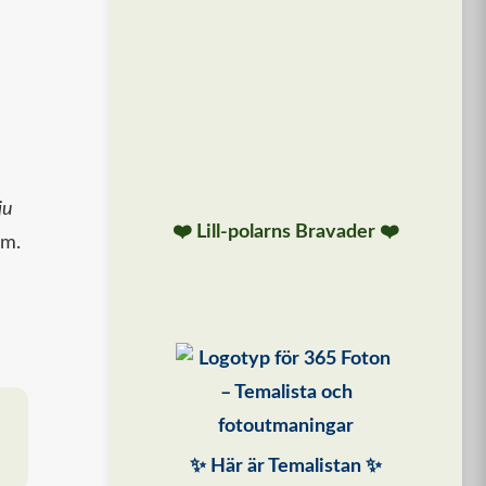
ju
❤️ Lill-polarns Bravader ❤️
em.
✨ Här är Temalistan ✨