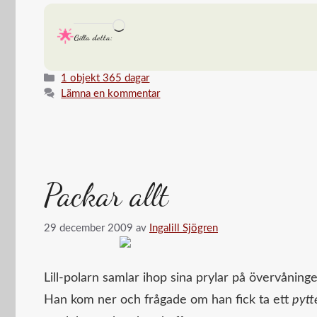
Laddar
Gilla detta:
in
…
Kategorier
1 objekt 365 dagar
Lämna en kommentar
Packar allt
29 december 2009
av
Ingalill Sjögren
Lill-polarn samlar ihop sina prylar på övervåninge
Han kom ner och frågade om han fick ta ett
pytte