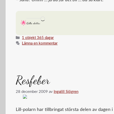
–
Jaha? Umhh … ja då får det bli … du så klart!
Laddar
Gilla detta:
in
…
Kategorier
1 objekt 365 dagar
Lämna en kommentar
Resfeber
28 december 2009
av
Ingalill Sjögren
Lill-polarn har tillbringat största delen av dag