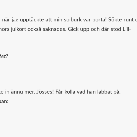
när jag upptäckte att min solburk var borta! Sökte runt 
ors julkort också saknades. Gick upp och där stod Lill-
tet?
 in ännu mer. Jösses! Får kolla vad han labbat på.
pan:
!