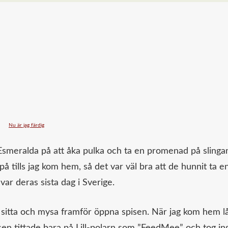
Esmeralda på att åka pulka och ta en promenad på slinga
 tills jag kom hem, så det var väl bra att de hunnit ta e
ar deras sista dag i Sverige.
 sitta och mysa framför öppna spisen. När jag kom hem l
usen tittade bara på Lill-polarn som ”FeedMee” och tog i