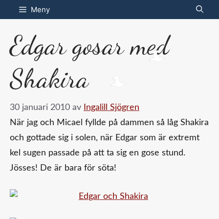
Hoppa
Meny
till
Edgar gosar med
innehåll
Shakira
30 januari 2010
av
Ingalill Sjögren
När jag och Micael fyllde på dammen så låg Shakira
och gottade sig i solen, när Edgar som är extremt
kel sugen passade på att ta sig en gose stund.
Jösses! De är bara för söta!