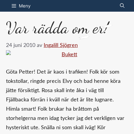
Hoppa
Meny
till
Var rädda om er!
innehåll
24 juni 2010
av
Ingalill Sjögren
Göta Petter! Det är kaos i trafiken! Folk kör som
tokstollar, ringde precis Elvy och bad henne köra
jätte försiktigt. Rosa skall inte åka i väg till
Fjällbacka förrän i kväll när det är lite lugnare.
Himla smart! Folk brukar ha bråttom på
storhelgerna men idag tycker jag det verkligen var
hysteriskt ute. Snälla ni som skall iväg! Kör