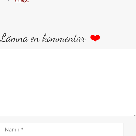
Lämna en kommentar
Kommentar
Namn