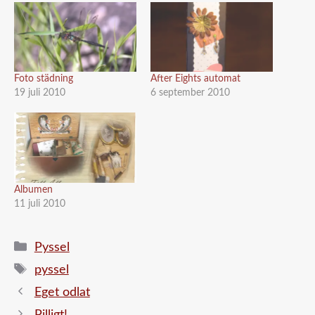
Foto städning
After Eights automat
19 juli 2010
6 september 2010
Albumen
11 juli 2010
Kategorier
Pyssel
Etiketter
pyssel
Eget odlat
Pilligt!