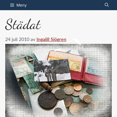
Hoppa
Meny
till
Städat
innehåll
24 juli 2010
av
Ingalill Sjögren