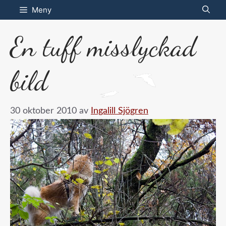
Hoppa
Meny
till
En tuff misslyckad
innehåll
bild
30 oktober 2010
av
Ingalill Sjögren