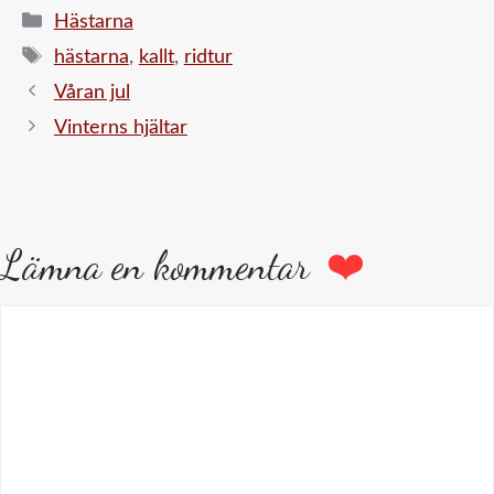
Kategorier
Hästarna
Etiketter
hästarna
,
kallt
,
ridtur
Våran jul
Vinterns hjältar
Lämna en kommentar
Kommentar