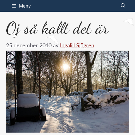
Hoppa
Meny
till
Oj så kallt det är
innehåll
25 december 2010
av
Ingalill Sjögren