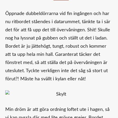
Öppnade dubbeldörrarna vid fin ingången och har
nu ritbordet ståendes i datarummet, tänkte ta i sär
det för att få upp det till övervåningen. Shit! Skulle
nog ha lyssnat på gubben och ställt ut det i ladan.
Bordet är ju jättehögt, tungt, robust och kommer
att ta upp hela min hall. Garanterat täcker det
fönstret med, så att ställa det på övervåningen är
uteslutet. Tyckte verkligen inte det såg så stort ut
förut?! Måste ha svällt i kylan eller nåt!
Min dröm är att göra ordning loftet ute i hagen, så
vi kan pyssla där med lite grövre grejer. Bordet