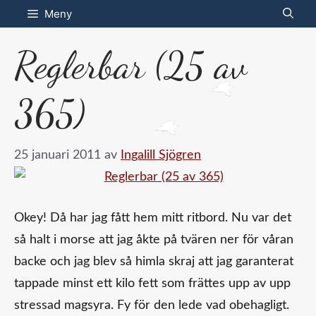
Hoppa
Meny
till
Reglerbar (25 av
innehåll
365)
25 januari 2011
av
Ingalill Sjögren
Okey! Då har jag fått hem mitt ritbord. Nu var det
så halt i morse att jag åkte på tvären ner för våran
backe och jag blev så himla skraj att jag garanterat
tappade minst ett kilo fett som frättes upp av upp
stressad magsyra. Fy för den lede vad obehagligt.