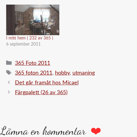
I mitt hem ( 232 av 365 )
6 september 2011
Kategorier
365 Foto 2011
Etiketter
365 foton 2011
,
hobby
,
utmaning
Det går framåt hos Micael
Färgpalett (26 av 365)
Lämna en kommentar