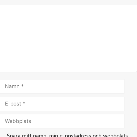
Kommentar
Namn
E-
post
Webbplats
Spara mitt namn, min e-postadress och webbplats i