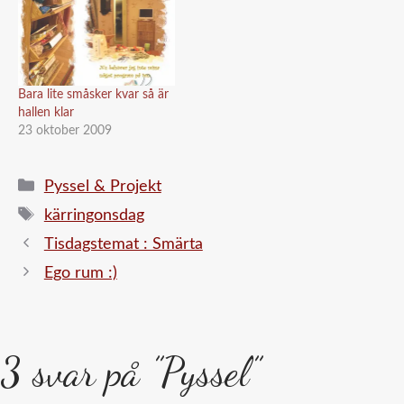
Bara lite småsker kvar så är
hallen klar
23 oktober 2009
Kategorier
Pyssel & Projekt
Etiketter
kärringonsdag
Tisdagstemat : Smärta
Ego rum :)
3 svar på ”Pyssel”