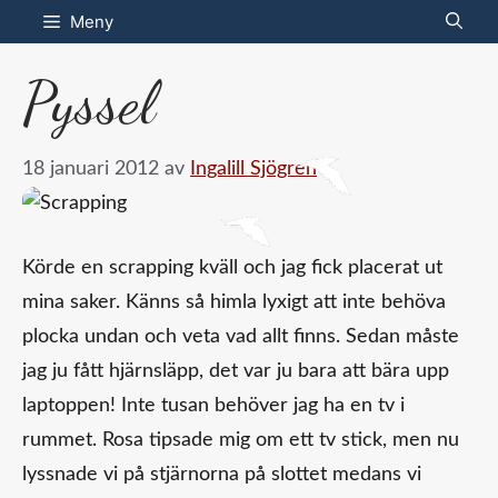
Hoppa
Meny
till
Pyssel
innehåll
18 januari 2012
av
Ingalill Sjögren
Körde en scrapping kväll och jag fick placerat ut
mina saker. Känns så himla lyxigt att inte behöva
plocka undan och veta vad allt finns. Sedan måste
jag ju fått hjärnsläpp, det var ju bara att bära upp
laptoppen! Inte tusan behöver jag ha en tv i
rummet. Rosa tipsade mig om ett tv stick, men nu
lyssnade vi på stjärnorna på slottet medans vi