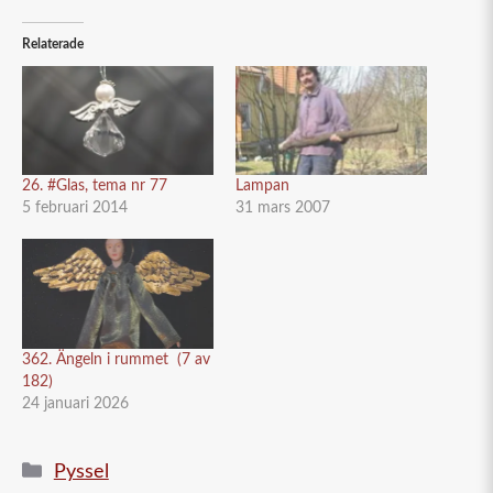
Relaterade
26. #Glas, tema nr 77
Lampan
5 februari 2014
31 mars 2007
362. Ängeln i rummet (7 av
182)
24 januari 2026
Kategorier
Pyssel