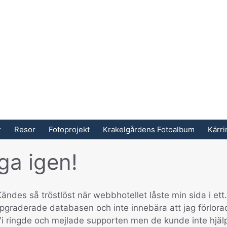
r
Resor
Fotoprojekt
Krakelgårdens Fotoalbum
Kärr
ga igen!
ändes så tröstlöst när webbhotellet låste min sida i ett.
uppgraderade databasen och inte innebära att jag förlora
r. Vi ringde och mejlade supporten men de kunde inte hjäl