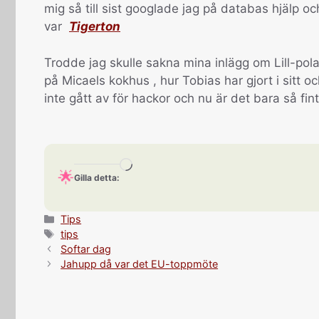
mig så till sist googlade jag på databas hjälp oc
var
Tigerton
Trodde jag skulle sakna mina inlägg om Lill-pol
på Micaels kokhus , hur Tobias har gjort i sit
inte gått av för hackor och nu är det bara så fin
Laddar
Gilla detta:
in
…
Kategorier
Tips
Etiketter
tips
Softar dag
Jahupp då var det EU-toppmöte