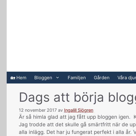
Hoppa
till
innehåll
🏡 Hem
Bloggen
Familjen
Gården
Våra dju
Dags att börja blog
12 november 2017
av
Ingalill Sjögren
Är så himla glad att jag fått upp bloggen igen. K
Jag trodde att det skulle gå smärtfritt när de 
alla inlägg. Det har ju fungerat perfekt i alla å