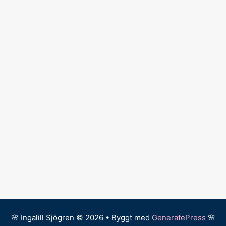
🌸 Ingalill Sjögren © 2026 • Byggt med
GeneratePress
🌸