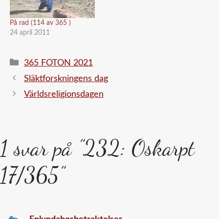
På rad (114 av 365 )
24 april 2011
Kategorier
365 FOTON 2021
Släktforskningens dag
Världsreligionsdagen
1 svar på ”232: Oskarpt
17/365”