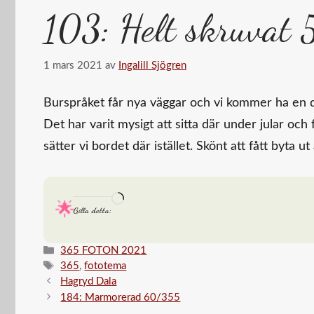
103: Helt skruvat
1 mars 2021
av
Ingalill Sjögren
Burspråket får nya väggar och vi kommer ha en da
Det har varit mysigt att sitta där under jular och
sätter vi bordet där istället. Skönt att fått byta 
Laddar
Gilla detta:
in
…
Kategorier
365 FOTON 2021
Etiketter
365
,
fototema
Hagryd Dala
184: Marmorerad 60/355