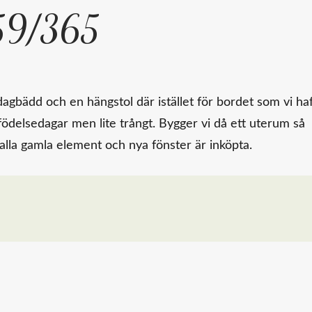
 59/365
gbädd och en hängstol där istället för bordet som vi haf
 födelsedagar men lite trångt. Bygger vi då ett uterum så
ut alla gamla element och nya fönster är inköpta.