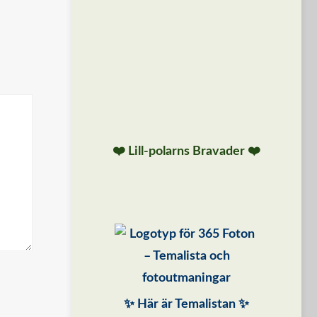
❤️ Lill-polarns Bravader ❤️
✨ Här är Temalistan ✨