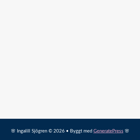
🌸 Ingalill Sjögren © 2026 • Byggt med
GeneratePress
🌸