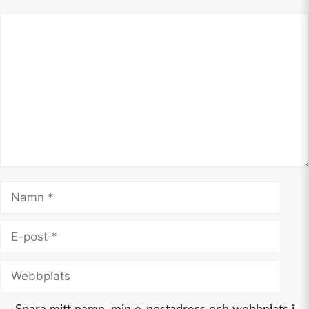
Kommentar
Namn
E-
post
Webbplats