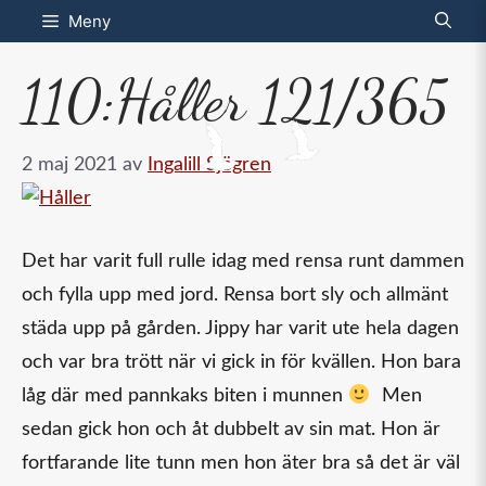
Hoppa
Meny
till
110:Håller 121/365
innehåll
2 maj 2021
av
Ingalill Sjögren
Det har varit full rulle idag med rensa runt dammen
och fylla upp med jord. Rensa bort sly och allmänt
städa upp på gården. Jippy har varit ute hela dagen
och var bra trött när vi gick in för kvällen. Hon bara
låg där med pannkaks biten i munnen
Men
sedan gick hon och åt dubbelt av sin mat. Hon är
fortfarande lite tunn men hon äter bra så det är väl