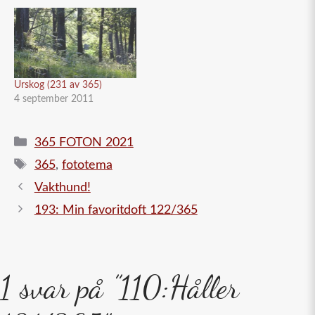
Urskog (231 av 365)
4 september 2011
Kategorier
365 FOTON 2021
Etiketter
365
,
fototema
Vakthund!
193: Min favoritdoft 122/365
1 svar på ”110:Håller