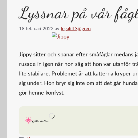
Lyssnar på vår fåg
18 februari 2022
av
Ingalill Sjögren
Jippy sitter och spanar efter småfåglar medans 
rusade in igen när hon såg att hon var utanför trå
lite stabilare. Problemet är att katterna kryper u
sig under. Hon bryr sig inte om att det går hundar
gör henne konfyst.
Laddar
Gilla detta:
in
…