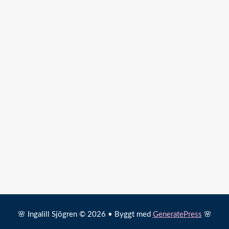
🌸 Ingalill Sjögren © 2026 • Byggt med
GeneratePress
🌸