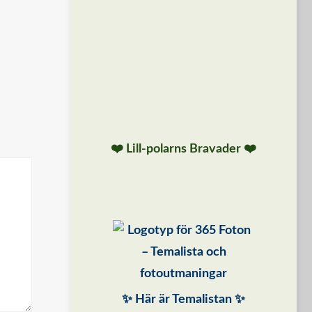
❤️ Lill-polarns Bravader ❤️
✨ Här är Temalistan ✨