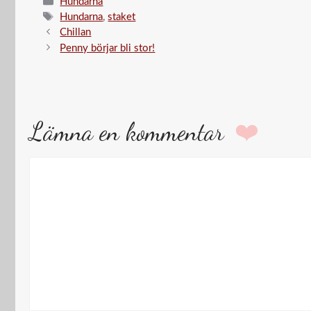
Kategorier
Hundarna
Etiketter
Hundarna
,
staket
Chillan
Penny börjar bli stor!
Lämna en kommentar
Kommentar