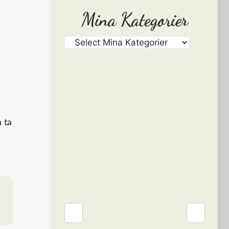
Mina Kategorier
i
n ta
❮
❯