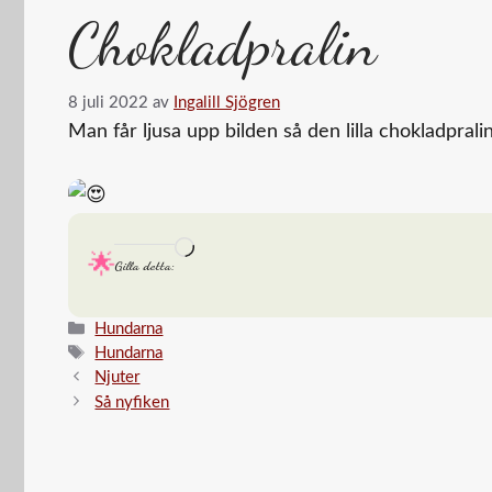
Chokladpralin
8 juli 2022
av
Ingalill Sjögren
Man får ljusa upp bilden så den lilla chokladpra
Laddar
Gilla detta:
in
…
Kategorier
Hundarna
Etiketter
Hundarna
Njuter
Så nyfiken