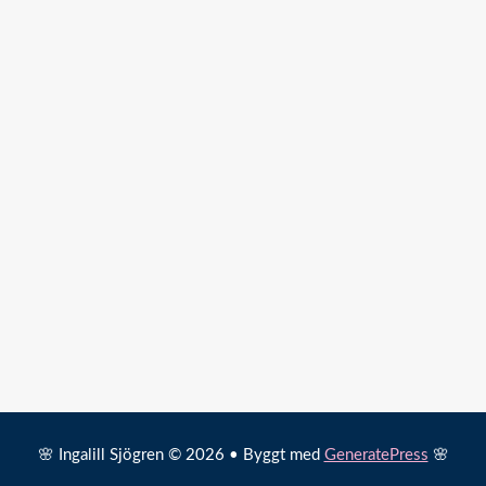
🌸 Ingalill Sjögren © 2026 • Byggt med
GeneratePress
🌸