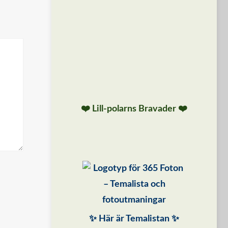
❤️ Lill-polarns Bravader ❤️
✨ Här är Temalistan ✨