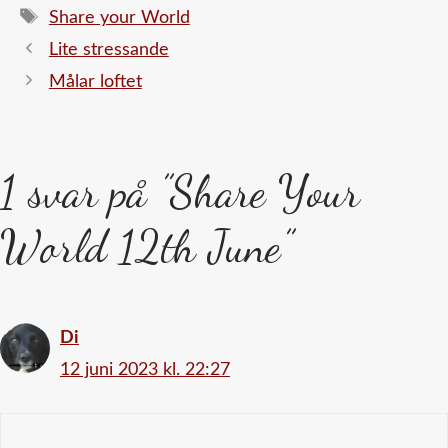
Etiketter
Share your World
Lite stressande
Målar loftet
1 svar på ”Share Your
World 12th June”
Di
12 juni 2023 kl. 22:27