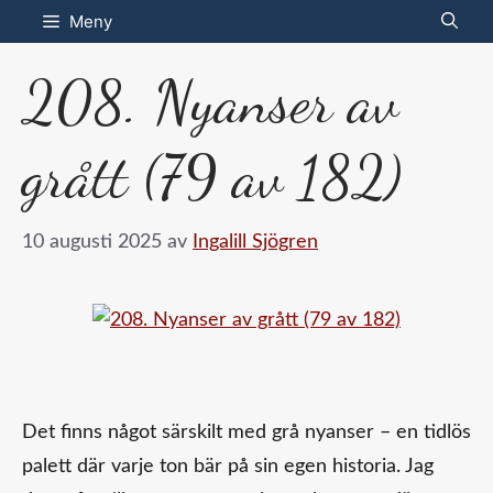
Hoppa
Meny
till
208. Nyanser av
innehåll
grått (79 av 182)
10 augusti 2025
av
Ingalill Sjögren
Det finns något särskilt med grå nyanser – en tidlös
palett där varje ton bär på sin egen historia. Jag