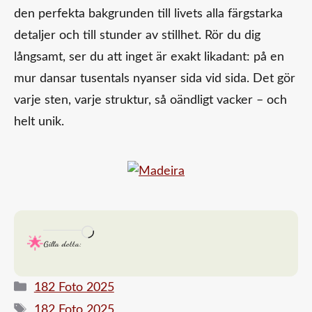
den perfekta bakgrunden till livets alla färgstarka
detaljer och till stunder av stillhet. Rör du dig
långsamt, ser du att inget är exakt likadant: på en
mur dansar tusentals nyanser sida vid sida. Det gör
varje sten, varje struktur, så oändligt vacker – och
helt unik.
Laddar
Gilla detta:
in
…
Kategorier
182 Foto 2025
Etiketter
182 Foto 2025