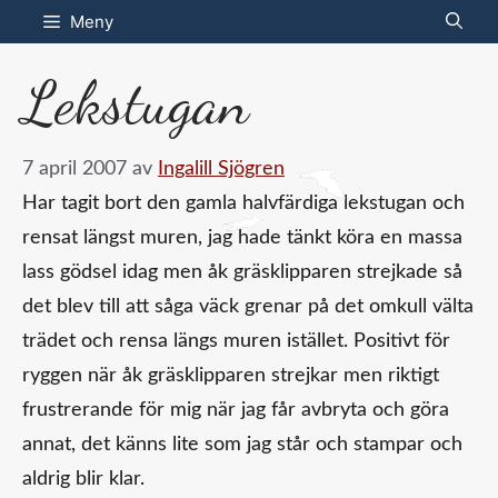
Hoppa
Meny
till
Lekstugan
innehåll
7 april 2007
av
Ingalill Sjögren
Har tagit bort den gamla halvfärdiga lekstugan och
rensat längst muren, jag hade tänkt köra en massa
lass gödsel idag men åk gräsklipparen strejkade så
det blev till att såga väck grenar på det omkull välta
trädet och rensa längs muren istället. Positivt för
ryggen när åk gräsklipparen strejkar men riktigt
frustrerande för mig när jag får avbryta och göra
annat, det känns lite som jag står och stampar och
aldrig blir klar.