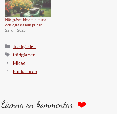
När gräset blev min musa
och ogräset min publik
22 juni 2025
Kategorier
Trädgården
Etiketter
trädgården
Micael
Rot källaren
Lämna en kommentar