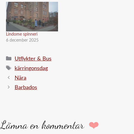
Lindome spinneri
6 december 2025
Kategorier
Utflykter & Bus
Etiketter
kärringonsdag
Nära
Barbados
Lämna en kommentar