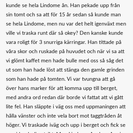
kunde se hela Lindome ån. Han pekade upp från
sin tomt och sa att för 15 år sedan så kunde man
se hela Lindome, men nu var det helt igenväxt men
ville vi traska runt där så okey? Den kanske kunde
vara roligt för 3 snurriga kärringar. Han tittade på
våra skor och ruskade på huvudet och när vi sa att
vi glömt kaffet men hade bulle med oss så såg det
ut som han hade löst att stänga den gamle grinden
som han hade på tomten. Vi var tvungna att gå
över hans marker för att komma upp till berget,
med andra ord redan där borde vi fattat att vi gått
lite fel. Han släppte i väg oss med uppmaningen att
hålla vänster och inte vela bort mot taggtråden åt
höger. Vi traskade iväg och upp i berget och fick se