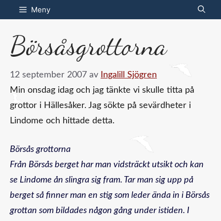
Hoppa
Meny
till
Börsåsgrottorna
innehåll
12 september 2007
av
Ingalill Sjögren
Min onsdag idag och jag tänkte vi skulle titta på
grottor i Hällesåker. Jag sökte på sevärdheter i
Lindome och hittade detta.
Börsås grottorna
Från Börsås berget har man vidsträckt utsikt och kan
se Lindome ån slingra sig fram. Tar man sig upp på
berget så finner man en stig som leder ända in i Börsås
grottan som bildades någon gång under istiden. I