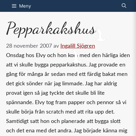
Hoppa
Meny
till
Pepparkakshus
innehåll
28 november 2007
av
Ingalill Sjögren
Onsdag hos Elvy och hon kom med den härliga iden
att vi skulle bygga pepparkakshus. Jag provade en
gång för många år sedan med ett färdig bakat men
det gick sönder när jag limmade. Jag har aldrig
provat igen så jag tyckte det skulle bli lite
spännande. Elvy tog fram papper och pennor så vi
skulle börja från scratch med att rita upp det.
Samtidigt satt hon och planerade att bygga slott
och det ena med det andra. Jag började känna mig