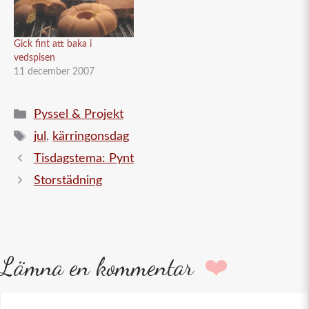
Gick fint att baka i
vedspisen
11 december 2007
Kategorier
Pyssel & Projekt
Etiketter
jul
,
kärringonsdag
Tisdagstema: Pynt
Storstädning
Lämna en kommentar
Kommentar