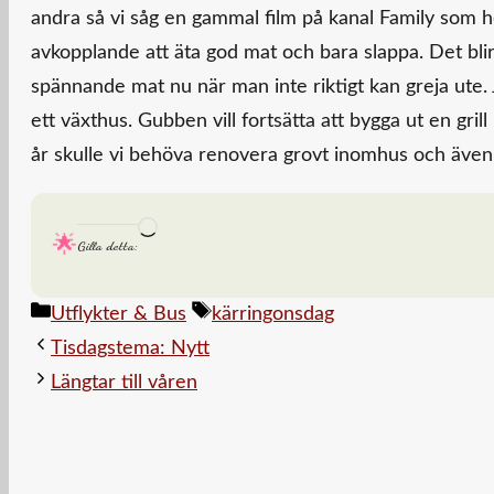
andra så vi såg en gammal film på kanal Family som he
avkopplande att äta god mat och bara slappa. Det blir 
spännande mat nu när man inte riktigt kan greja ute. 
ett växthus. Gubben vill fortsätta att bygga ut en gril
år skulle vi behöva renovera grovt inomhus och även 
Laddar
Gilla detta:
in
…
Kategorier
Etiketter
Utflykter & Bus
kärringonsdag
Tisdagstema: Nytt
Längtar till våren