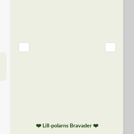
❮
❯
❤️ Lill-polarns Bravader ❤️