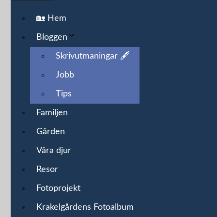
🏡 Hem
Bloggen
Skrivutmaningar 🖋️
Jobb
Tips
Familjen
Gården
Våra djur
Resor
Fotoprojekt
Krakelgårdens Fotoalbum