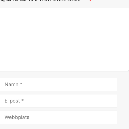
Kommentar
Namn
E-
post
Webbplats