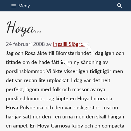
Hoppa
Meny
till
Hoya…
innehåll
24 februari 2008
av
Ingalill Sjögren
Jag och Rosa åkte till Blomsterlandet i dag igen och
tittade om de hade fått in en ny sändning av
porslinsblommor. Vi åkte visserligen tidigt igår men
det var redan lite utplockat. I dag var det helt
perfekt, lagom med folk och massor av nya
porslinsblommor. Jag köpte en Hoya Incurvula,
Hoya Polyneura och den var ruskigt stor. Just nu
har jag satt ner den i en urna men den skall hänga i
en ampel. En Hoya Carnosa Ruby och en compacta