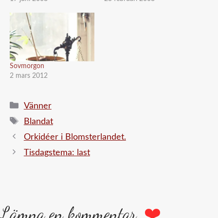
Sovmorgon
2 mars 2012
Kategorier
Vänner
Etiketter
Blandat
Orkidéer i Blomsterlandet.
Tisdagstema: last
Lämna en kommentar