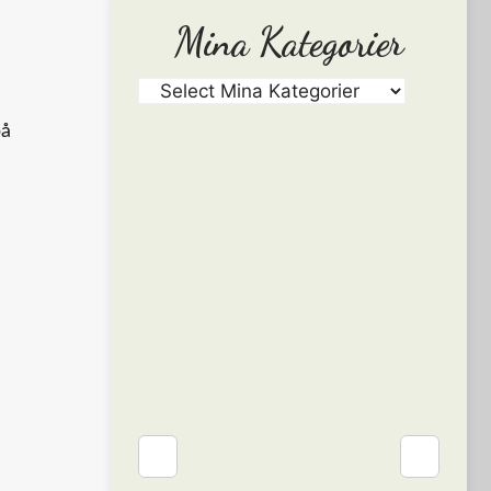
Mina Kategorier
på
❮
❯