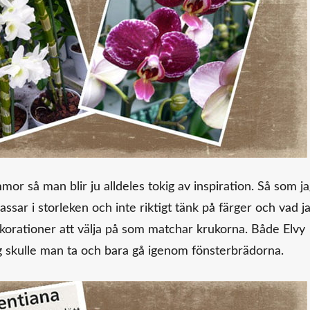
or så man blir ju alldeles tokig av inspiration. Så som j
assar i storleken och inte riktigt tänk på färger och vad j
ekorationer att välja på som matchar krukorna. Både Elvy
g skulle man ta och bara gå igenom fönsterbrädorna.