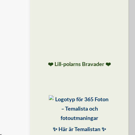
❤️ Lill-polarns Bravader ❤️
✨ Här är Temalistan ✨