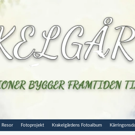
Resor
Fotoprojekt
Krakelgårdens Fotoalbum
Kärringonsd