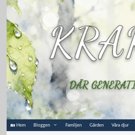
Hoppa
till
innehåll
🏡 Hem
Bloggen
Familjen
Gården
Våra djur