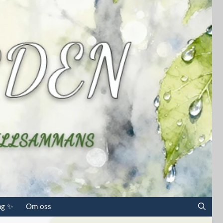
ag ✨
Om oss