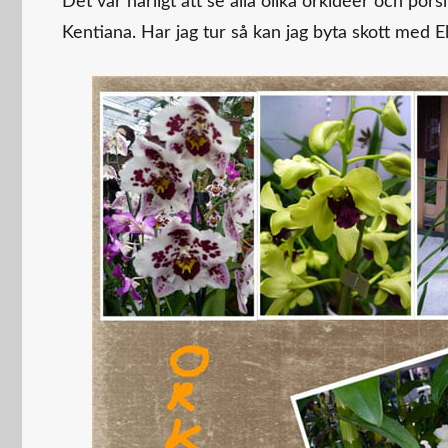
Det var härligt att se alla olika orkidéer och p
Kentiana. Har jag tur så kan jag byta skott med E