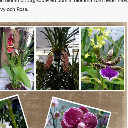
orslin blommor. Jag köpte en porslin blomma som heter Hoy
lvy och Rosa.