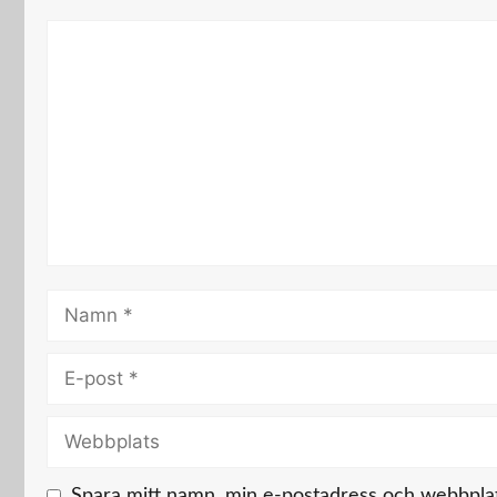
Kommentar
Namn
E-
post
Webbplats
Spara mitt namn, min e-postadress och webbplats