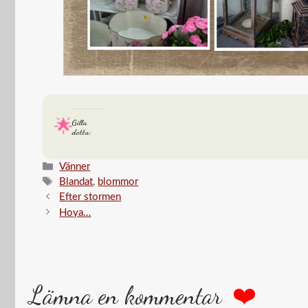
Gilla
detta:
Kategorier
Vänner
Etiketter
Blandat
,
blommor
Efter stormen
Hoya…
Lämna en kommentar