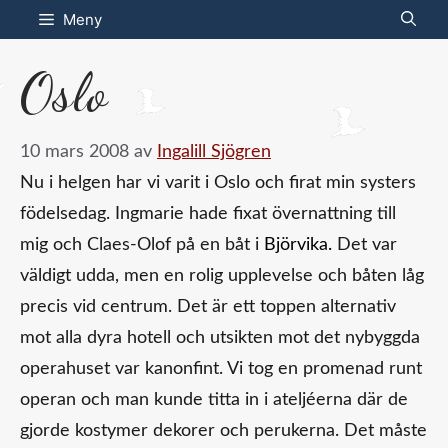
Hoppa
Meny
till
Oslo
innehåll
10 mars 2008
av
Ingalill Sjögren
Nu i helgen har vi varit i Oslo och firat min systers
födelsedag. Ingmarie hade fixat övernattning till
mig och Claes-Olof på en båt i
Björvika.
Det var
väldigt udda, men en rolig upplevelse och båten låg
precis vid centrum. Det är ett toppen alternativ
mot alla dyra hotell och utsikten mot det nybyggda
operahuset var kanonfint. Vi tog en promenad runt
operan och man kunde titta in i ateljéerna där de
gjorde kostymer dekorer och perukerna. Det måste