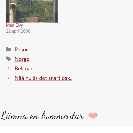
Med Elvy
22 april 2008
Kategorier
Resor
Etiketter
Norge
Bellman
Nää nu är det snart dax..
Lämna en kommentar
Kommentar