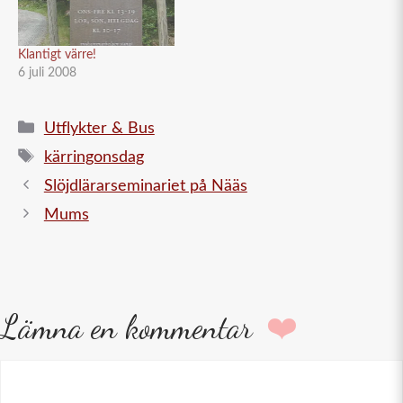
Klantigt värre!
6 juli 2008
Kategorier
Utflykter & Bus
Etiketter
kärringonsdag
Slöjdlärarseminariet på Nääs
Mums
Lämna en kommentar
Kommentar