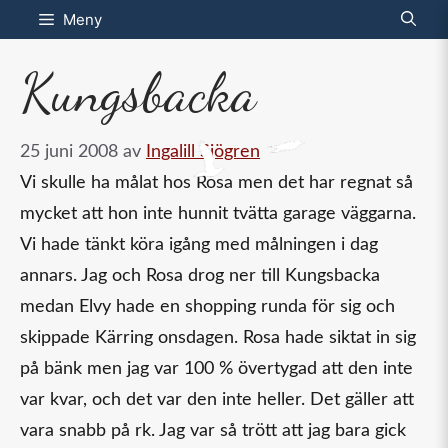
Hoppa
Meny
till
Kungsbacka
innehåll
25 juni 2008
av
Ingalill Sjögren
Vi skulle ha målat hos Rosa men det har regnat så
mycket att hon inte hunnit tvätta garage väggarna.
Vi hade tänkt köra igång med målningen i dag
annars. Jag och Rosa drog ner till Kungsbacka
medan Elvy hade en shopping runda för sig och
skippade Kärring onsdagen. Rosa hade siktat in sig
på bänk men jag var 100 % övertygad att den inte
var kvar, och det var den inte heller. Det gäller att
vara snabb på rk. Jag var så trött att jag bara gick