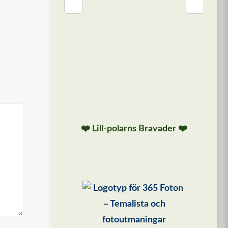
❮
❯
❤️ Lill-polarns Bravader ❤️