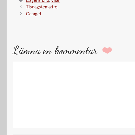
Etiketter
Dagens bild
,
vilar
Tisdagstema:tro
Garaget
Lämna en kommentar
Kommentar