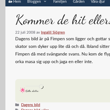
🏡 Hem
Bloggen
Familjen
Gården
Våra djur
Kommer de hit eller
22 juli 2008
av
Ingalill Sjögren
Dagens bild är på Fimpen som ligger och gottar s
skator som dyker upp lite då och då. Ibland sitter 
Fimpen då med svängande svans. Nu kom de flyg
orka masa sig upp och jaga en eller inte.
Laddar
Gilla detta:
in
…
Kategorier
Dagens bild