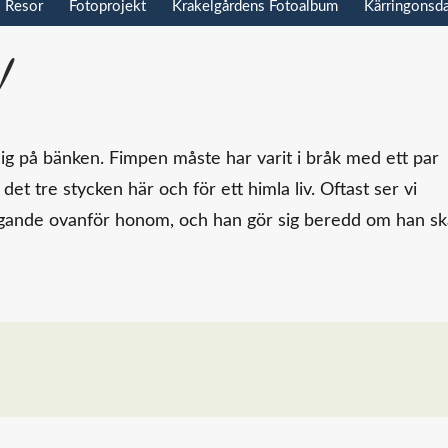
Resor
Fotoprojekt
Krakelgårdens Fotoalbum
Kärringonsd
!
ig på bänken. Fimpen måste har varit i bråk med ett par
det tre stycken här och för ett himla liv. Oftast ser vi
ande ovanför honom, och han gör sig beredd om han ska