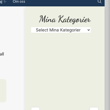
ag ✨
Om oss
Mina Kategorier
ll