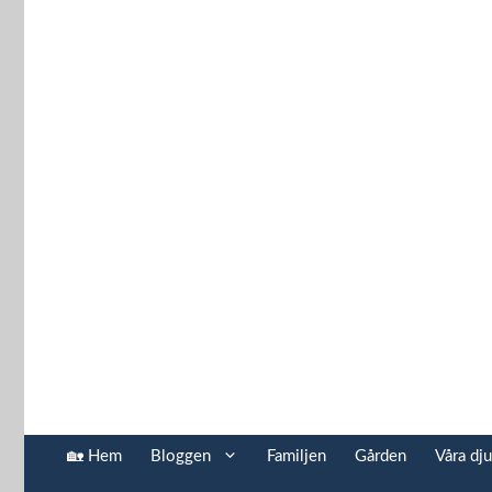
Hoppa
till
innehåll
🏡 Hem
Bloggen
Familjen
Gården
Våra dju