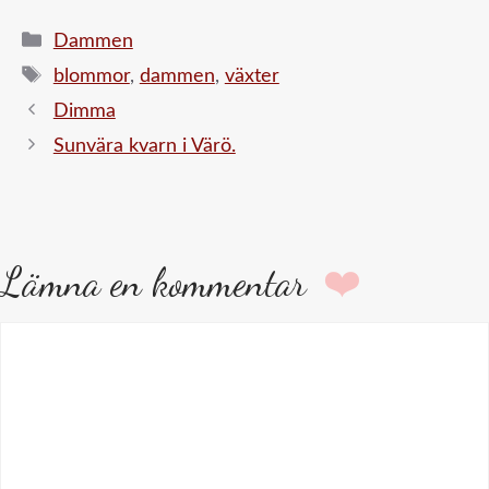
Kategorier
Dammen
Etiketter
blommor
,
dammen
,
växter
Dimma
Sunvära kvarn i Värö.
Lämna en kommentar
Kommentar