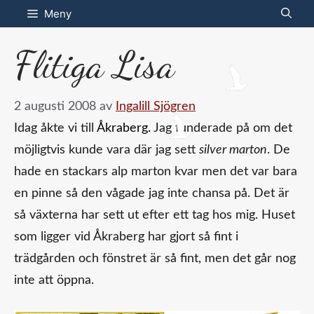
Hoppa
Meny
till
Flitiga Lisa
innehåll
2 augusti 2008
av
Ingalill Sjögren
Idag åkte vi till
Åkraberg.
Jag funderade på om det
möjligtvis kunde vara där jag sett
silver marton
. De
hade en stackars alp marton kvar men det var bara
en pinne så den vågade jag inte chansa på. Det är
så växterna har sett ut efter ett tag hos mig. Huset
som ligger vid Åkraberg har gjort så fint i
trädgården och fönstret är så fint, men det går nog
inte att öppna.