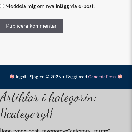
Meddela mig om nya inlägg via e-post.
Ingalill Sjögren © 2026 • Byggt med
GeneratePress
Artiklar i kategorin:
{{category}}
[loop type="post" taxonomy="category" term="