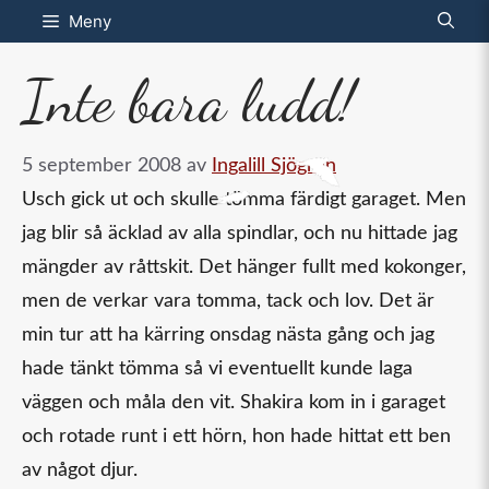
Hoppa
Meny
till
Inte bara ludd!
innehåll
5 september 2008
av
Ingalill Sjögren
Usch gick ut och skulle tömma färdigt garaget. Men
jag blir så äcklad av alla spindlar, och nu hittade jag
mängder av råttskit. Det hänger fullt med kokonger,
men de verkar vara tomma, tack och lov. Det är
min tur att ha kärring onsdag nästa gång och jag
hade tänkt tömma så vi eventuellt kunde laga
väggen och måla den vit. Shakira kom in i garaget
och rotade runt i ett hörn, hon hade hittat ett ben
av något djur.