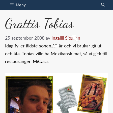
Hoppa
Meny
till
Grattis Tobias
innehåll
25 september 2008
av
Ingalill Sjögren
Idag fyller äldste sonen 19 år och vi brukar gå ut
och äta. Tobias ville ha Mexikansk mat, så vi gick till
restaurangen MiCasa.