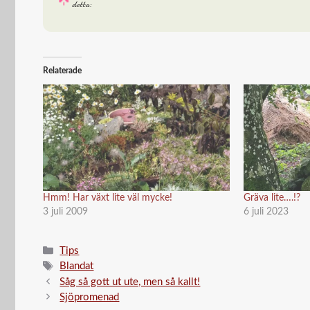
detta:
Relaterade
Hmm! Har växt lite väl mycke!
Gräva lite….!?
3 juli 2009
6 juli 2023
Kategorier
Tips
Etiketter
Blandat
Såg så gott ut ute, men så kallt!
Sjöpromenad