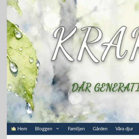
Hoppa
till
innehåll
Hem
Bloggen
Familjen
Gården
Våra djur