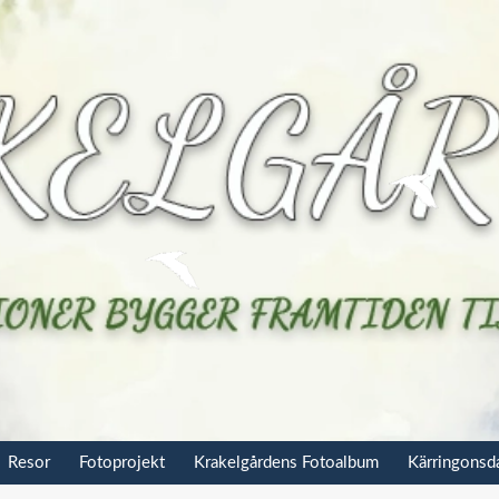
Resor
Fotoprojekt
Krakelgårdens Fotoalbum
Kärringons