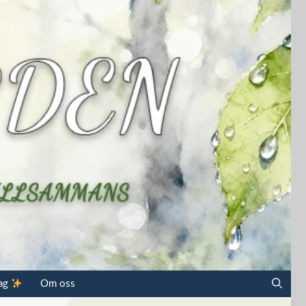
dag
Om oss