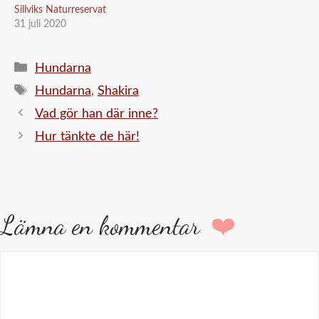
Sillviks Naturreservat
31 juli 2020
Kategorier
Hundarna
Etiketter
Hundarna
,
Shakira
Vad gör han där inne?
Hur tänkte de här!
Lämna en kommentar
Kommentar