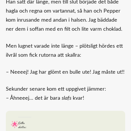
Han satt där länge, men till slut började det både
hagla och regna om vartannat, så han och Pepper
kom inrusande med andan i halsen. Jag bäddade
ner dem i soffan med en filt och lite varm choklad.
Men lugnet varade inte länge – plötsligt hördes ett
ilvrål som fick rutorna att skallra:
– Neeeej! Jag har glömt en bulle ute! Jag måste ut!!
Sekunder senare kom ett uppgivet jämmer:
– Åhneeej… det är bara
slafs
kvar!
Gilla
detta: