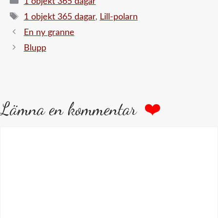
1 objekt 365 dagar
Etiketter
1 objekt 365 dagar
,
Lill-polarn
En ny granne
Blupp
Lämna en kommentar
Kommentar