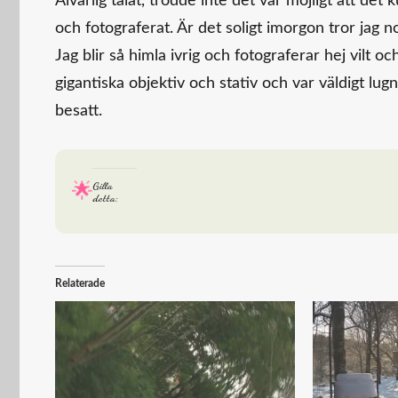
Alvarlig talat, trodde inte det var möjligt att det 
och fotograferat. Är det soligt imorgon tror jag n
Jag blir så himla ivrig och fotograferar hej vilt
gigantiska objektiv och stativ och var väldigt lu
besatt.
Gilla
detta:
Relaterade