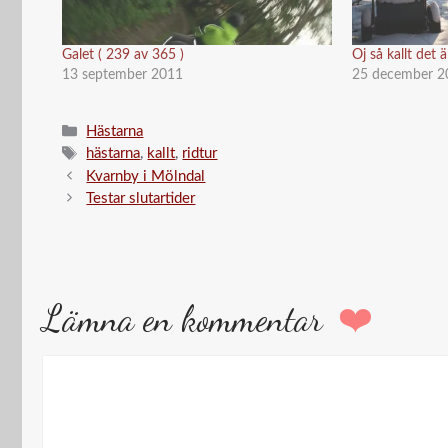
Galet ( 239 av 365 )
Oj så kallt det ä
13 september 2011
25 december 2
Kategorier
Hästarna
Etiketter
hästarna
,
kallt
,
ridtur
Kvarnby i Mölndal
Testar slutartider
Lämna en kommentar
Kommentar