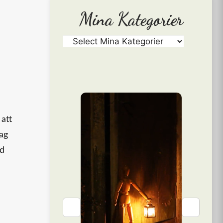
Mina Kategorier
att
jag
ad
❮
❯