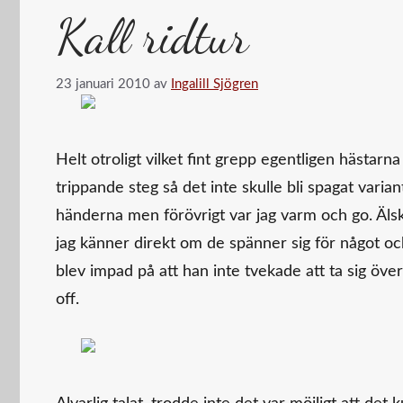
Kall ridtur
23 januari 2010
av
Ingalill Sjögren
Helt otroligt vilket fint grepp egentligen hästarn
trippande steg så det inte skulle bli spagat vari
händerna men förövrigt var jag varm och go. Äls
jag känner direkt om de spänner sig för något och
blev impad på att han inte tvekade att ta sig öve
off.