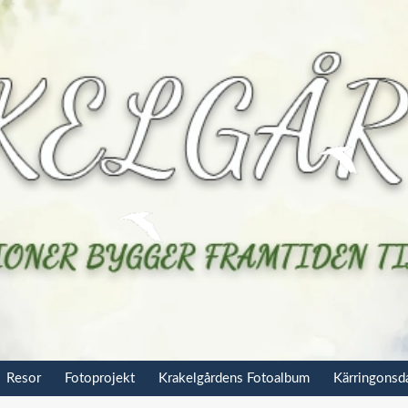
Resor
Fotoprojekt
Krakelgårdens Fotoalbum
Kärringons