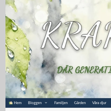
Hoppa
till
innehåll
Hem
Bloggen
Familjen
Gården
Våra djur