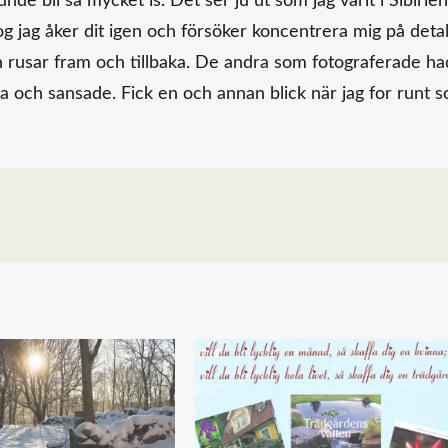
kunde bli så mycket is. Det ser ju ut som jag varit i Sibirien
og jag åker dit igen och försöker koncentrera mig på detal
 och rusar fram och tillbaka. De andra som fotograferade h
gna och sansade. Fick en och annan blick när jag for runt 