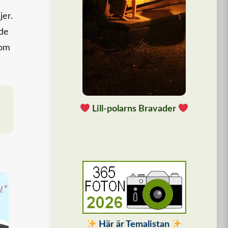
jer.
ade
som
Lill-polarns Bravader
Här är Temalistan