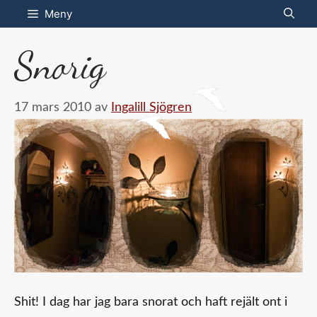
Hoppa
Meny
till
Snorig
innehåll
17 mars 2010
av
Ingalill Sjögren
Shit! I dag har jag bara snorat och haft rejält ont i