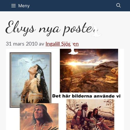
Hoppa
Meny
till
Elvys nya poster
innehåll
31 mars 2010
av
Ingalill Sjögren