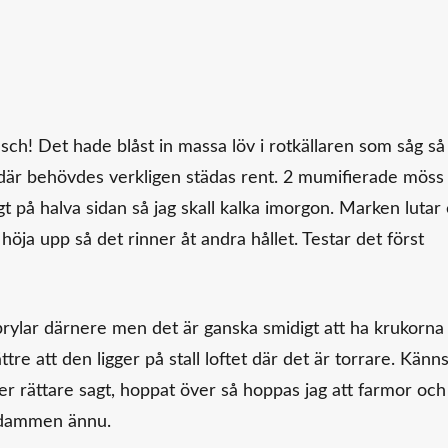
Usch! Det hade blåst in massa löv i rotkällaren som såg så 
men där behövdes verkligen städas rent. 2 mumifierade möss
t på halva sidan så jag skall kalka imorgon. Marken lutar
öja upp så det rinner åt andra hållet. Testar det först
 prylar därnere men det är ganska smidigt att ha krukorna
ättre att den ligger på stall loftet där det är torrare. Känn
ler rättare sagt, hoppat över så hoppas jag att farmor och
t dammen ännu.