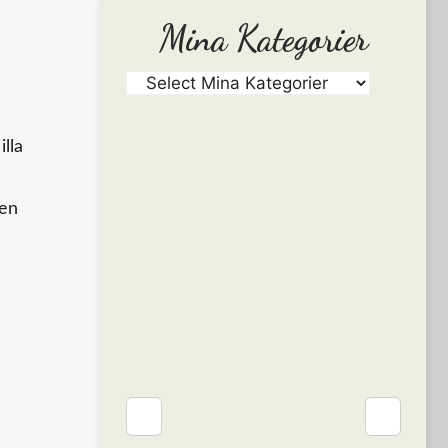
Mina Kategorier
illa
 en
s
❮
❯