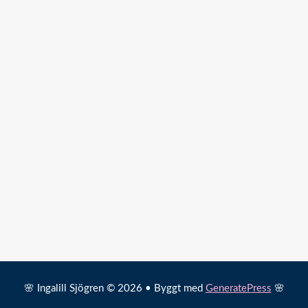
🌸 Ingalill Sjögren © 2026 • Byggt med
GeneratePress
🌸