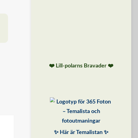
❤️ Lill-polarns Bravader ❤️
✨ Här är Temalistan ✨