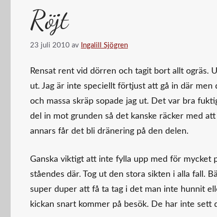
Röjt
23 juli 2010
av
Ingalill Sjögren
Rensat rent vid dörren och tagit bort allt ogräs. 
ut. Jag är inte speciellt förtjust att gå in där 
och massa skräp sopade jag ut. Det var bra fuktig
del in mot grunden så det kanske räcker med att h
annars får det bli dränering på den delen.
Ganska viktigt att inte fylla upp med för mycket
ståendes där. Tog ut den stora sikten i alla fall. B
super duper att få ta tag i det man inte hunnit el
kickan snart kommer på besök. De har inte set