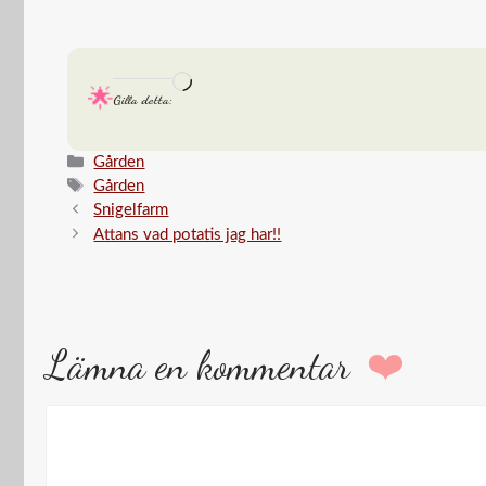
Laddar
Gilla detta:
in
…
Kategorier
Gården
Etiketter
Gården
Snigelfarm
Attans vad potatis jag har!!
Lämna en kommentar
Kommentar