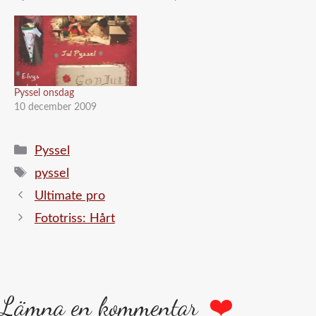
Pyssel onsdag
10 december 2009
Kategorier
Pyssel
Etiketter
pyssel
Ultimate pro
Fototriss: Hårt
Lämna en kommentar