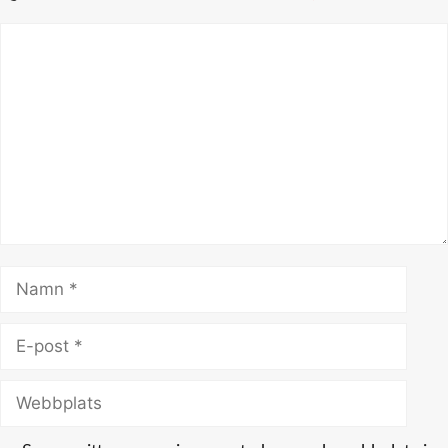
Kommentar
Namn
E-
post
Webbplats