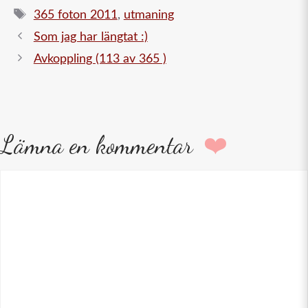
Etiketter
365 foton 2011
,
utmaning
Som jag har längtat :)
Avkoppling (113 av 365 )
Lämna en kommentar
Kommentar