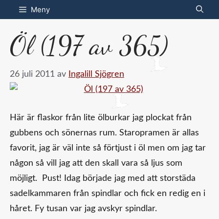
Hoppa
Meny
till
Öl (197 av 365)
innehåll
26 juli 2011
av
Ingalill Sjögren
Här är flaskor från lite ölburkar jag plockat från
gubbens och sönernas rum. Staropramen är allas
favorit, jag är väl inte så förtjust i öl men om jag tar
någon så vill jag att den skall vara så ljus som
möjligt. Pust! Idag började jag med att storstäda
sadelkammaren från spindlar och fick en redig en i
håret. Fy tusan var jag avskyr spindlar.