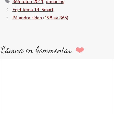
Etiketter
365 foton 2011
,
utmaning
Eget tema 14. Smart
På andra sidan (198 av 365)
Lämna en kommentar
Kommentar