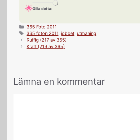
Laddar
Gilla detta:
in
…
Kategorier
365 Foto 2011
Etiketter
365 foton 2011
,
jobbet
,
utmaning
Ruffig (217 av 365)
Kraft (219 av 365)
Lämna en kommentar
Kommentar