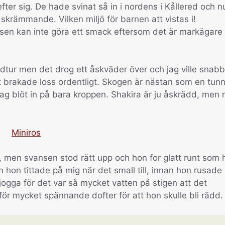
fter sig. De hade svinat så in i nordens i Kållered och n
r skrämmande. Vilken miljö för barnen att vistas i!
olisen kan inte göra ett smack eftersom det är markägare
idtur men det drog ett åskväder över och jag ville snab
t brakade loss ordentligt. Skogen är nästan som en tunn
 jag blöt in på bara kroppen. Shakira är ju åskrädd, men 
t, men svansen stod rätt upp och hon for glatt runt som 
hon tittade på mig när det small till, innan hon rusade
 jogga för det var så mycket vatten på stigen att det
ör mycket spännande dofter för att hon skulle bli rädd.