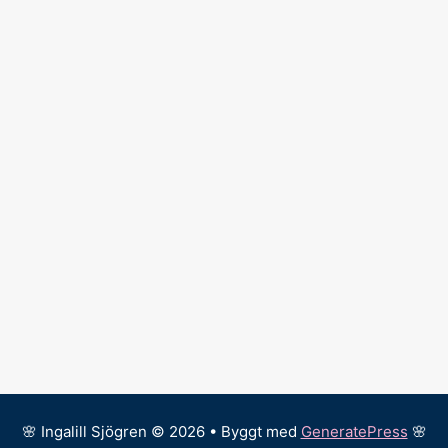
🌸 Ingalill Sjögren © 2026 • Byggt med
GeneratePress
🌸