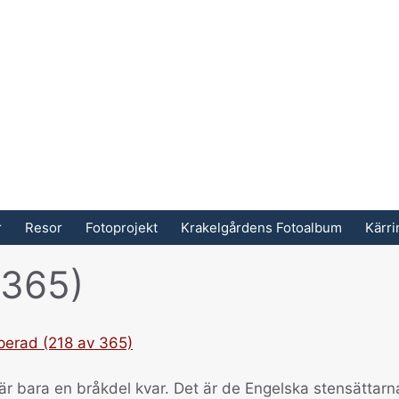
r
Resor
Fotoprojekt
Krakelgårdens Fotoalbum
Kärr
 365)
är bara en bråkdel kvar. Det är de Engelska stensättarn