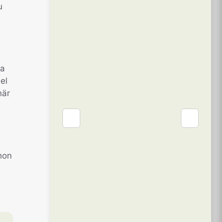
u
ba
el
när
❮
❯
hon