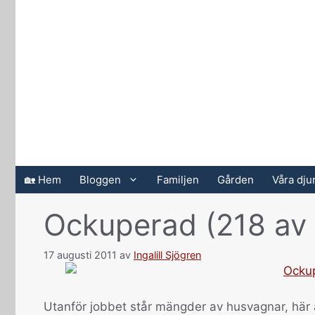
Hoppa
till
innehåll
🏡 Hem
Bloggen
Familjen
Gården
Våra dju
Ockuperad (218 av
17 augusti 2011
av
Ingalill Sjögren
Utanför jobbet står mängder av husvagnar, här 