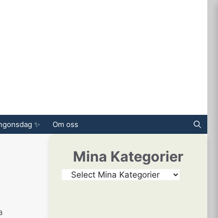
ingonsdag ✨
Om oss
Mina Kategorier
a