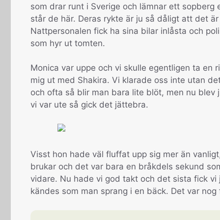
som drar runt i Sverige och lämnar ett sopberg e
står de här. Deras rykte är ju så dåligt att det ä
Nattpersonalen fick ha sina bilar inlåsta och p
som hyr ut tomten.
Monica var uppe och vi skulle egentligen ta en r
mig ut med Shakira. Vi klarade oss inte utan de
och ofta så blir man bara lite blöt, men nu blev
vi var ute så gick det jättebra.
Visst hon hade väl fluffat upp sig mer än vanlig
brukar och det var bara en bråkdels sekund som 
vidare. Nu hade vi god takt och det sista fick vi
kändes som man sprang i en bäck. Det var nog f